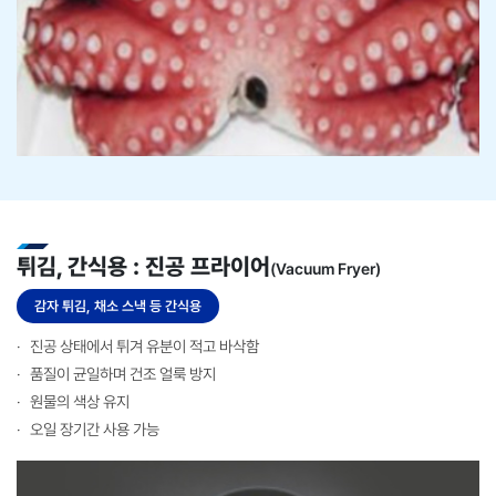
튀김, 간식용
: 진공 프라이어​
(Vacuum Fryer)
감자 튀김, 채소 스낵 등 간식용​
진공 상태에서 튀겨 유분이 적고 바삭함​
품질이 균일하며 건조 얼룩 방지
원물의 색상 유지
오일 장기간 사용 가능​