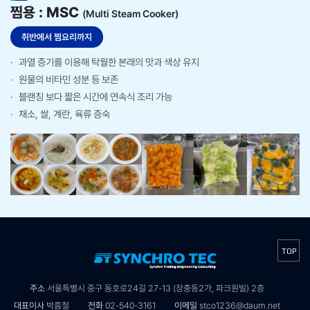
찜용
: MSC
(Multi Steam Cooker)​
취반에서 찜요리까지​​
과열 증기를 이용해 탁월한 본래의 맛과 색상 유지​
원물의 비타민 성분 등 보존​
블랜칭 보다 짧은 시간에 연속식 조리 가능​
채소, 쌀, 계란, 육류 증숙 ​​
TOP
주소
서울특별시 중구 동호로24길 27-13 (장충동2가, 파크원빌) 2층
대표이사
박흠철
전화
02-540-3161
이메일
stco1236@daum.net