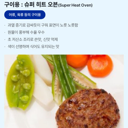
구이용
: 슈퍼 히트 오븐​
(Super Heat Oven)
어류, 육류 등의 구이용
과열 증기로 감싸듯이 구워 표면이 노릇 노릇함
원물이 풍부해 수율 우수
초 저산소 조리로 쓴맛, 신맛 억제​
색이 선명하며 식어도 유지되는 맛​